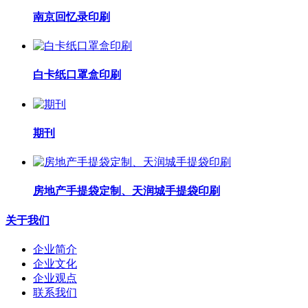
南京回忆录印刷
白卡纸口罩盒印刷
期刊
房地产手提袋定制、天润城手提袋印刷
关于我们
企业简介
企业文化
企业观点
联系我们